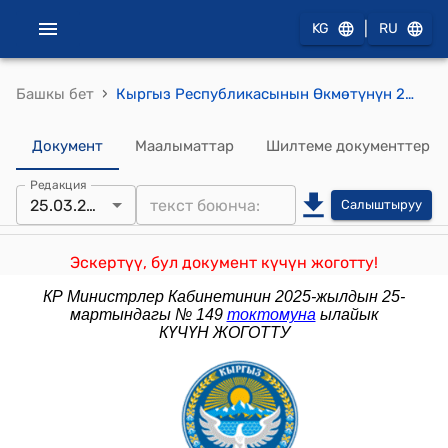
|
KG
RU
›
Башкы бет
Кыргыз Республикасынын Өкмөтүнүн 2014-жылдын 27-августундагы № 488 "Кыргыз Республикасынын Өкмөтүнүн 2008-жылдын 19-августундагы № 467 «Кыргыз Республикасынын Өкмөтүнүн алдындагы Администрациялык-аймактык түзүлүштүн маселелерин жана географиялык аталыштарын кароо боюнча ведомстволор аралык комиссия жөнүндө» токтомуна өзгөртүүлөрдү киргизүү тууралуу" токтому
Документ
Маалыматтар
Шилтеме документтер
Редакция
25.03.2025
Салыштыруу
Эскертүү, бул документ күчүн жоготту!