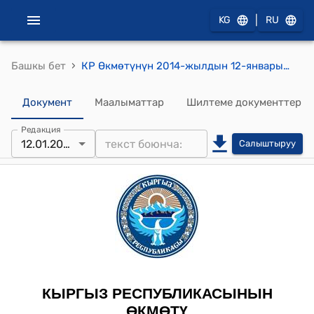
|
KG
RU
›
Башкы бет
КР Өкмөтүнүн 2014-жылдын 12-январындагы № 9 (Кыргыз Республикасынын Өкмөтүнүн бул токтому кызматтык пайдалануу документи болуп саналат) токтому
Документ
Маалыматтар
Шилтеме документтер
Редакция
12.01.2013
Салыштыруу