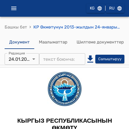
|
KG
RU
›
Башкы бет
КР Өкмөтүнүн 2013-жылдын 24-январындагы № 30 (Кыргыз Республикасынын Өкмөтүнүн бул токтому кызматтык пайдалануу документи болуп саналат) токотму
Документ
Маалыматтар
Шилтеме документтер
Редакция
24.01.2013
Салыштыруу