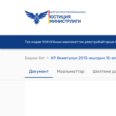
КЫРГЫЗ РЕСПУБЛИКАСЫНЫН
ЮСТИЦИЯ
МИНИСТРЛИГИ
Тез издөө ЧУА
ЧУАнын мамлекеттик реестри
Кайтарым
›
Башкы бет
Документ
Маалыматтар
Шилтеме д