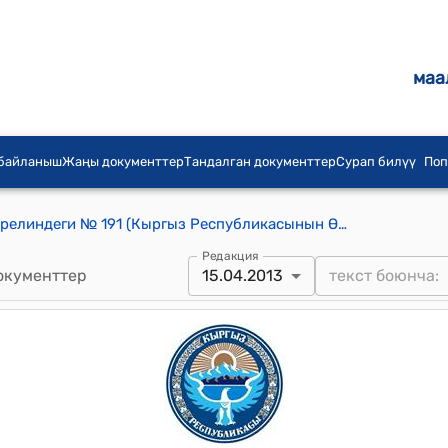
маа
 байланыш
Жаңы документтер
Тандалган документтер
Сурап билүү
Поп
КР Өкмөтүнүн 2013-жылдын 15-апрелиндеги № 191 (Кыргыз Республикасынын Өкмөтүнүн бул токтому кызматтык пайдалануу документи болуп саналат) токтому
Редакция
окументтер
15.04.2013