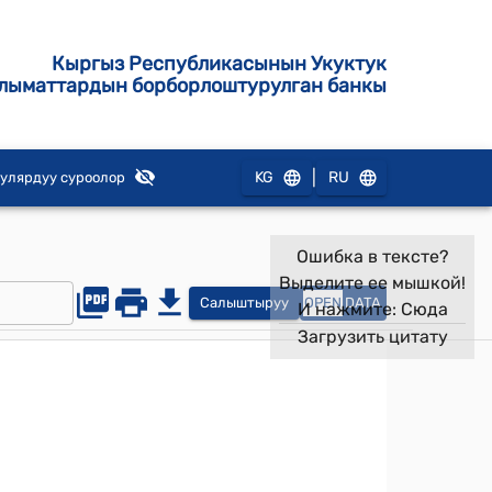
Кыргыз Республикасынын Укуктук
лыматтардын борборлоштурулган банкы
|
KG
RU
улярдуу суроолор
Ошибка в тексте?
Выделите ее мышкой!
Салыштыруу
OPEN
DATA
И нажмите:
Сюда
Загрузить цитату