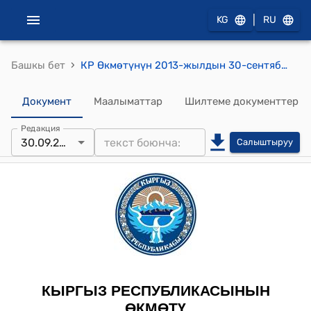
|
KG
RU
›
Башкы бет
КР Өкмөтүнүн 2013-жылдын 30-сентябрындагы № 534 (Кыргыз Республикасынын Өкмөтүнүн бул токтому кызматтык пайдалануу документи болуп саналат) токотму
Документ
Маалыматтар
Шилтеме документтер
Редакция
30.09.2013
Салыштыруу