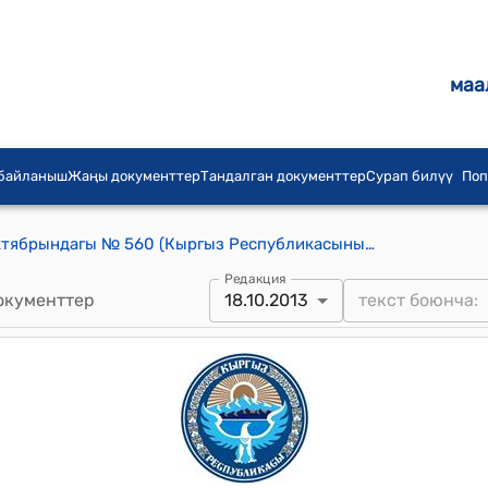
маа
 байланыш
Жаңы документтер
Тандалган документтер
Сурап билүү
Поп
КР Өкмөтүнүн 2013-жылдын 18-октябрындагы № 560 (Кыргыз Республикасынын Өкмөтүнүн бул токтому кызматтык пайдалануу документи болуп саналат) токтому
Редакция
окументтер
18.10.2013