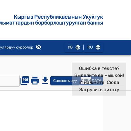
Кыргыз Республикасынын Укуктук
лыматтардын борборлоштурулган банкы
|
KG
RU
улярдуу суроолор
Ошибка в тексте?
Выделите ее мышкой!
Салыштыруу
OPEN
DATA
И нажмите:
Сюда
Загрузить цитату