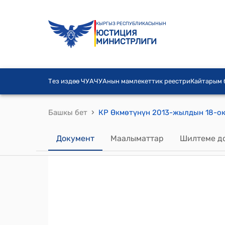
КЫРГЫЗ РЕСПУБЛИКАСЫНЫН
ЮСТИЦИЯ
МИНИСТРЛИГИ
Тез издөө ЧУА
ЧУАнын мамлекеттик реестри
Кайтарым
›
Башкы бет
Документ
Маалыматтар
Шилтеме д