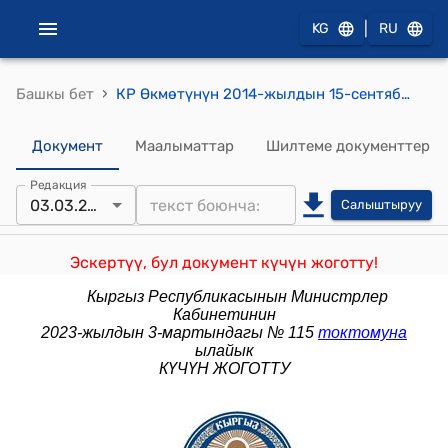
|
KG
RU
›
Башкы бет
КР Өкмөтүнүн 2014-жылдын 15-сентябрындагы № 530 "Кыргыз Республикасынын Өкмөтүнүн айрым ченем жаратуу ыйгарым укуктарын аткаруу бийлигинин бир катар мамлекеттик органдарына өткөрүп берүү жөнүндө" токтому
Документ
Маалыматтар
Шилтеме документтер
Редакция
03.03.2023
Салыштыруу
Эскертүү, бул документ күчүн жоготту!