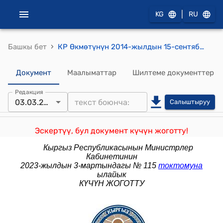
|
KG
RU
›
Башкы бет
КР Өкмөтүнүн 2014-жылдын 15-сентябрындагы № 530 "Кыргыз Республикасынын Өкмөтүнүн айрым ченем жаратуу ыйгарым укуктарын аткаруу бийлигинин бир катар мамлекеттик органдарына өткөрүп берүү жөнүндө" токтому
Документ
Маалыматтар
Шилтеме документтер
Редакция
03.03.2023
Салыштыруу
Эскертүү, бул документ күчүн жоготту!