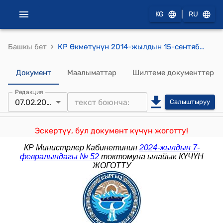
|
KG
RU
›
Башкы бет
КР Өкмөтүнүн 2014-жылдын 15-сентябрындагы № 532 "Кыргыз Республикасынын Өкмөтүнүн 2011-жылдын 5-августундагы № 452 "Кыргыз Республикасынын республикалык, облустук, райондук маанидеги шаарларынын шаардык кеңештеринин аппараттарынын типтүү түзүмүн жана штаттык санын бекитүү жөнүндө" токтомуна өзгөртүүлөрдү жана толуктоо киргизүү тууралуу" токтому
Документ
Маалыматтар
Шилтеме документтер
Редакция
07.02.2024
Салыштыруу
Эскертүү, бул документ күчүн жоготту!