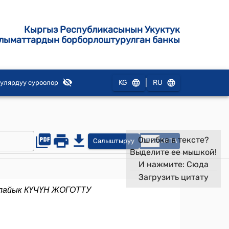
Кыргыз Республикасынын Укуктук
лыматтардын борборлоштурулган банкы
|
KG
RU
улярдуу суроолор
Ошибка в тексте?
Салыштыруу
OPEN
DATA
Выделите ее мышкой!
И нажмите:
Сюда
Загрузить цитату