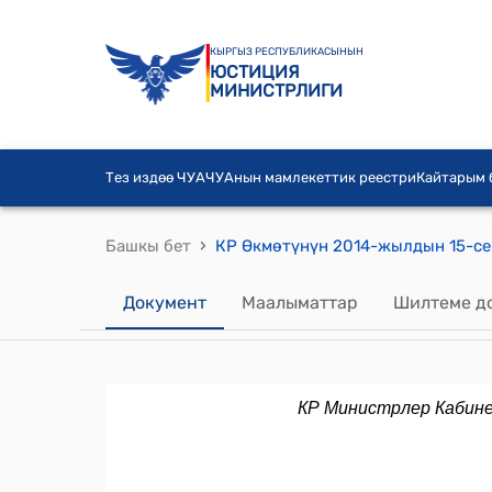
КЫРГЫЗ РЕСПУБЛИКАСЫНЫН
ЮСТИЦИЯ
МИНИСТРЛИГИ
Тез издөө ЧУА
ЧУАнын мамлекеттик реестри
Кайтарым
›
Башкы бет
Документ
Маалыматтар
Шилтеме д