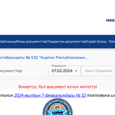
маа
 байланыш
Жаңы документтер
Тандалган документтер
Сурап билүү
Поп
КР Өкмөтүнүн 2014-жылдын 15-сентябрындагы № 532 "Кыргыз Республикасынын Өкмөтүнүн 2011-жылдын 5-августундагы № 452 "Кыргыз Республикасынын республикалык, облустук, райондук маанидеги шаарларынын шаардык кеңештеринин аппараттарынын типтүү түзүмүн жана штаттык санын бекитүү жөнүндө" токтомуна өзгөртүүлөрдү жана толуктоо киргизүү тууралуу" токтому
Редакция
окументтер
07.02.2024
Эскертүү, бул документ күчүн жоготту!