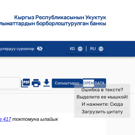
Кыргыз Республикасынын Укуктук
лыматтардын борборлоштурулган банкы
|
KG
RU
улярдуу суроолор
Салыштыруу
OPEN
DATA
Ошибка в тексте?
Выделите ее мышкой!
И нажмите:
Сюда
Загрузить цитату