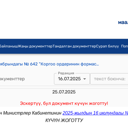
маа
 байланыш
Жаңы документтер
Тандалган документтер
Сурап билүү
Поп
КР Өкмөтүнүн 2017-жылдын 3-октябрындагы № 642 "Коргоо ордеринин формасын бекитүү жөнүндө" токтому
Редакция
окументтер
16.07.2025
25.07.2025
Эскертүү, бул документ күчүн жоготту!