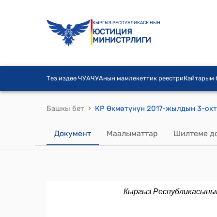
КЫРГЫЗ РЕСПУБЛИКАСЫНЫН
ЮСТИЦИЯ
МИНИСТРЛИГИ
Тез издөө ЧУА
ЧУАнын мамлекеттик реестри
Кайтарым
›
Башкы бет
Документ
Маалыматтар
Шилтеме д