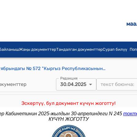
маа
 байланыш
Жаңы документтер
Тандалган документтер
Сурап билүү
Поп
КР Өкмөтүнүн 2014-жылдын 2-октябрындагы № 572 "Кыргыз Республикасынын Куралдуу Күчтөрүндө, башка аскердик түзүлүштөрүндө жана мыйзам менен аскердик кызмат каралган мамлекеттик органдарында офицердик курамдын жана прапорщиктердин контракт боюнча аскердик кызматты өтөөсүнүн тартиби жөнүндө» Кыргыз Республикасынын Өкмөтүнүн 2011-жылдын 25-апрелиндеги № 185 токтомуна өзгөртүүлөрдү киргизүү тууралуу" токтому
Редакция
окументтер
30.04.2025
Эскертүү, бул документ күчүн жоготту!