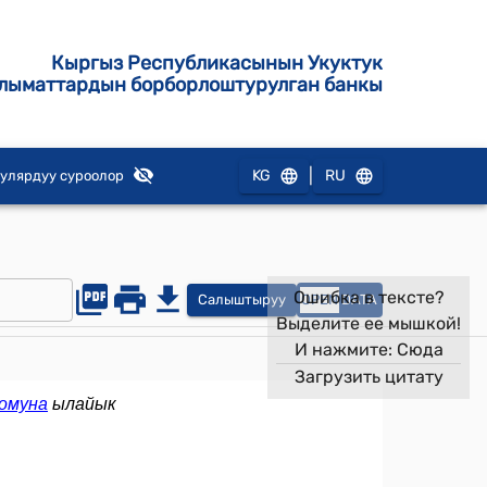
Кыргыз Республикасынын Укуктук
лыматтардын борборлоштурулган банкы
|
KG
RU
улярдуу суроолор
Ошибка в тексте?
Салыштыруу
OPEN
DATA
Выделите ее мышкой!
И нажмите:
Сюда
Загрузить цитату