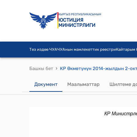
КЫРГЫЗ РЕСПУБЛИКАСЫНЫН
ЮСТИЦИЯ
МИНИСТРЛИГИ
Тез издөө ЧУА
ЧУАнын мамлекеттик реестри
Кайтарым
›
Башкы бет
Документ
Маалыматтар
Шилтеме д