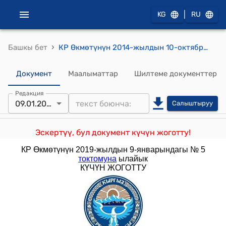
|
KG
RU
›
Башкы бет
КР Өкмөтүнүн 2014-жылдын 10-октябрындагы № 595 "Кыргыз Республикасынын Транспорт жана коммуникациялар министрлигинин алдындагы «Транском» мамлекеттик мекемеси жөнүндө" токтому
Документ
Маалыматтар
Шилтеме документтер
Редакция
09.01.2019
Салыштыруу
Эскертүү, бул документ күчүн жоготту!