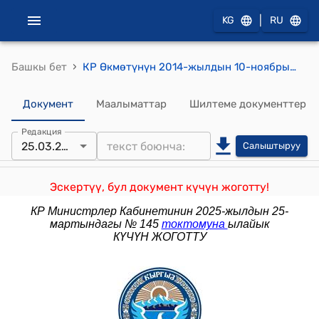
|
KG
RU
›
Башкы бет
КР Өкмөтүнүн 2014-жылдын 10-ноябрындагы № 631 "Кыргыз Республикасынын мамлекеттик жана муниципалдык кызматчыларын донорлордун каражаттарынын эсебинен окутууну координациялоо жөнүндө" токтому
Документ
Маалыматтар
Шилтеме документтер
Редакция
25.03.2025
Салыштыруу
Эскертүү, бул документ күчүн жоготту!