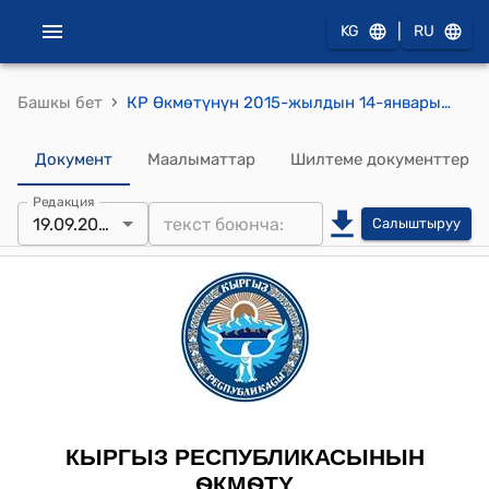
|
KG
RU
›
Башкы бет
КР Өкмөтүнүн 2015-жылдын 14-январындагы № 6 "Кыргыз Республикасынын жергиликтүү өз алдынча башкаруу органдары тарабынан көрсөтүлүүчү муниципалдык кызматтардын базалык реестрин бекитүү жөнүндө" токтому
Документ
Маалыматтар
Шилтеме документтер
Редакция
19.09.2025
Салыштыруу