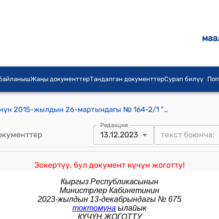
маа
 байланыш
Жаңы документтер
Тандалган документтер
Сурап билүү
Поп
Кыргыз Республикасынын Өкмөтүнүн 2015-жылдын 26-мартындагы № 164-2/1 "Кыргыз Республикасынын Өкмөтү менен Кыргыз Республикасынын Улуттук банкынын 2015-жылга карата экономикалык саясаттын негизги багыттары жөнүндө биргелешкен билдирүүсү тууралуу" токтому
Редакция
окументтер
13.12.2023
Эскертүү, бул документ күчүн жоготту!