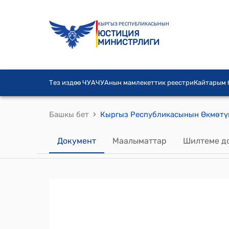
КЫРГЫЗ РЕСПУБЛИКАСЫНЫН
ЮСТИЦИЯ
МИНИСТРЛИГИ
Тез издөө ЧУА
ЧУАнын мамлекеттик реестри
Кайтарым
›
Башкы бет
Документ
Маалыматтар
Шилтеме д