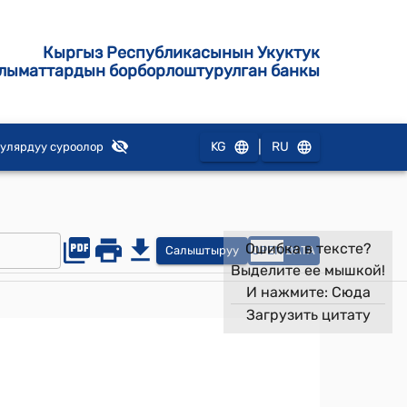
Кыргыз Республикасынын Укуктук
лыматтардын борборлоштурулган банкы
|
KG
RU
улярдуу суроолор
Ошибка в тексте?
Салыштыруу
OPEN
DATA
Выделите ее мышкой!
И нажмите:
Сюда
Загрузить цитату