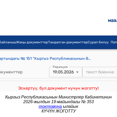
маа
 байланыш
Жаңы документтер
Тандалган документтер
Сурап билүү
Поп
КР Өкмөтүнүн 2015-жылдын 24-мартындагы № 151 "Кыргыз Республикасынын Өкмөтүнүн айрым чечимдерине өзгөртүүлөрдү жана толуктоолорду киргизүү жөнүндө" токтому
Редакция
окументтер
19.05.2026
Эскертүү, бул документ күчүн жоготту!