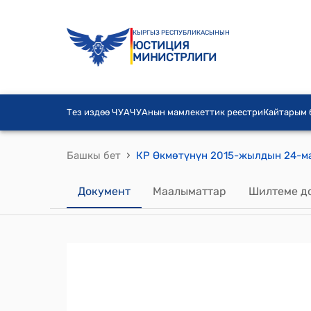
КЫРГЫЗ РЕСПУБЛИКАСЫНЫН
ЮСТИЦИЯ
МИНИСТРЛИГИ
Тез издөө ЧУА
ЧУАнын мамлекеттик реестри
Кайтарым
›
Башкы бет
Документ
Маалыматтар
Шилтеме д