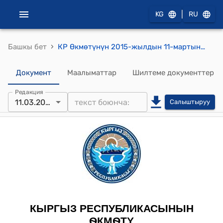
|
KG
RU
›
Башкы бет
КР Өкмөтүнүн 2015-жылдын 11-мартындагы № 111 "Токой фондун эсепке алуунун бирдиктүү тартибин бекитүү жөнүндө" токтому
Документ
Маалыматтар
Шилтеме документтер
Редакция
11.03.2015
Салыштыруу