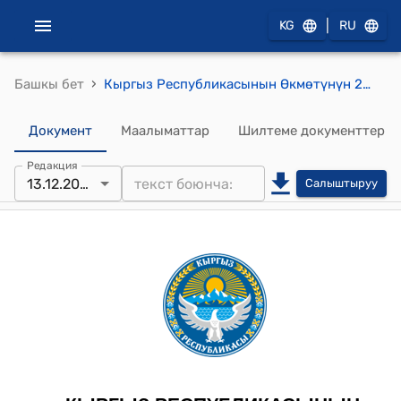
|
KG
RU
›
Башкы бет
Кыргыз Республикасынын Өкмөтүнүн 2015-жылдын 30-мартындагы № 168 "Кыргыз Республикасынын Өкмөтүнүн айрым чечимдерине өзгөртүүлөрдү жана толуктоолорду киргизүү жөнүндө" токтому
Документ
Маалыматтар
Шилтеме документтер
Редакция
13.12.2023
Салыштыруу