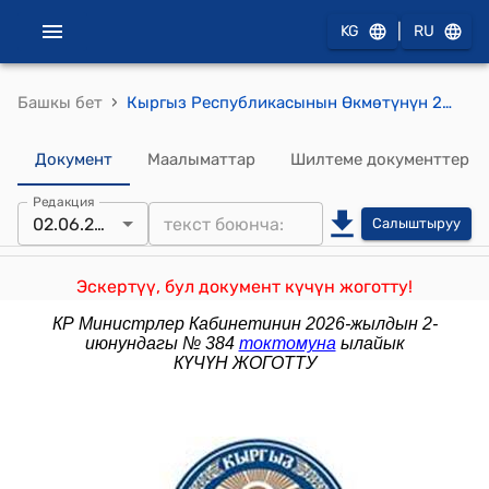
|
KG
RU
›
Башкы бет
Кыргыз Республикасынын Өкмөтүнүн 2017-жылдын 21-ноябрындагы № 760 "Жеке маалыматтарды маалымат тутумдарында иштетүү учурунда аткарылышы жеке маалыматтардын корголушун белгиленген деңгээлде камсыз кылуучу, жеке маалыматтардын коопсуздугун камсыз кылууга жана коргоого талаптарды бекитүү жөнүндө" токтому
Документ
Маалыматтар
Шилтеме документтер
Редакция
02.06.2026
Салыштыруу
Эскертүү, бул документ күчүн жоготту!