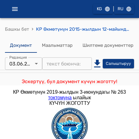
|
KG
RU
›
Башкы бет
КР Өкмөтүнүн 2015-жылдын 12-майындагы № 284 "Кыргыз Республикасынын Өкмөтүнүн 2013-жылдын 3-майындагы № 226 "6 жылдык мөөнөткө кошумча нарк салыгынан бошотулуучу ата мекендик айыл чарба чийки затын кайра иштетүүчү тамак-аш жана кайра иштетүүчү өнөр жай ишканалары (товарлардын акциздик топторун чыгаруудан тышкары) жүргүзгөн экономикалык иштин түрлөрүнүн тизмегин бекитүү тууралуу" токтомуна өзгөртүүлөрдү киргизүү жөнүндө" токтому
Документ
Маалыматтар
Шилтеме документтер
Редакция
03.06.2019
Салыштыруу
Эскертүү, бул документ күчүн жоготту!