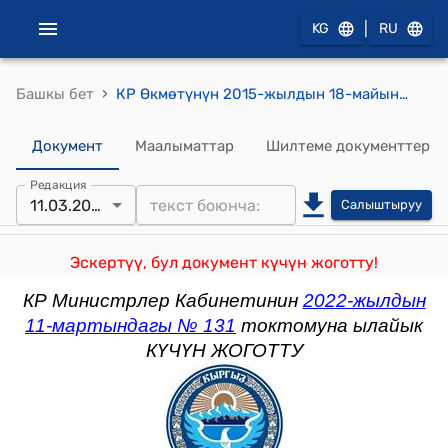
|
KG
RU
›
Башкы бет
КР Өкмөтүнүн 2015-жылдын 18-майындагы № 299 "Кыргыз Республикасынын Өкмөтүнүн 2013-жылдын 7-августундагы № 455 «Кыргыз Республикасынын бажы аймагына импорттоодо КНСти жана бажы алымдарын төлөөдөн бошотулууга тийиш болгон, коргонуу жөндөмдүүлүгүн, улуттук коопсуздукту жана укук тартибин камсыз кылуучу товарлардын тизмесин бекитүү жөнүндө» токтомуна өзгөртүү киргизүү тууралуу" токтому
Документ
Маалыматтар
Шилтеме документтер
Редакция
11.03.2022
Салыштыруу
Эскертүү, бул документ күчүн жоготту!