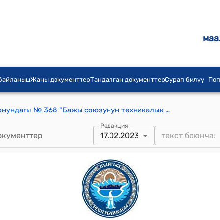
маа
 байланыш
Жаңы документтер
Тандалган документтер
Сурап билүү
Поп
КР Өкмөтүнүн 2015-жылдын 16-июнундагы № 368 "Бажы союзунун техникалык регламенттеринин талаптарына шайкештик сертификаттарынын бланктарынын, шайкештик сертификаттарынын тиркемелеринин бланктарынын бирдиктүү формаларын берүү тартиби жөнүндө" токтому
Редакция
окументтер
17.02.2023