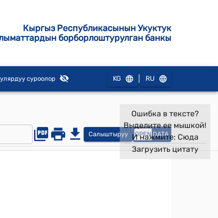
Кыргыз Республикасынын Укуктук
лыматтардын борборлоштурулган банкы
|
KG
RU
улярдуу суроолор
Ошибка в тексте?
Выделите ее мышкой!
Салыштыруу
OPEN
DATA
И нажмите:
Сюда
Загрузить цитату