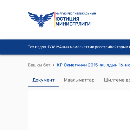
КЫРГЫЗ РЕСПУБЛИКАСЫНЫН
ЮСТИЦИЯ
МИНИСТРЛИГИ
Тез издөө ЧУА
ЧУАнын мамлекеттик реестри
Кайтарым
›
Башкы бет
Документ
Маалыматтар
Шилтеме д