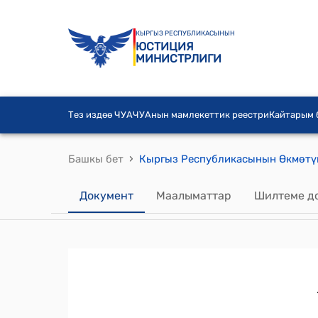
КЫРГЫЗ РЕСПУБЛИКАСЫНЫН
ЮСТИЦИЯ
МИНИСТРЛИГИ
Тез издөө ЧУА
ЧУАнын мамлекеттик реестри
Кайтарым
›
Башкы бет
Документ
Маалыматтар
Шилтеме д