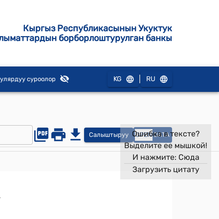
Кыргыз Республикасынын Укуктук
лыматтардын борборлоштурулган банкы
|
KG
RU
улярдуу суроолор
Ошибка в тексте?
Салыштыруу
OPEN
DATA
Выделите ее мышкой!
И нажмите:
Сюда
Загрузить цитату