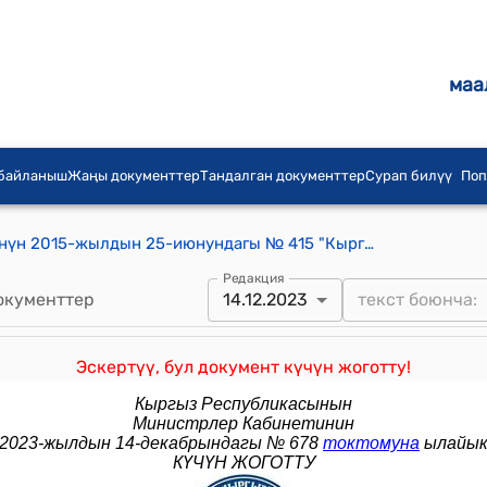
маа
 байланыш
Жаңы документтер
Тандалган документтер
Сурап билүү
Поп
Кыргыз Республикасынын Өкмөтүнүн 2015-жылдын 25-июнундагы № 415 "Кыргыз Республикасынын Өкмөтүнүн 2001-жылдын 31-майындагы № 260 "Иштин айрым түрлөрүн лицензиялоо жөнүндө" токтомуна өзгөртүүлөрдү киргизүү тууралуу" токтому
Редакция
окументтер
14.12.2023
Эскертүү, бул документ күчүн жоготту!