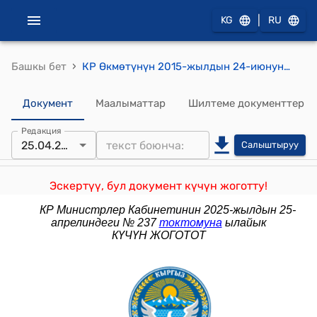
|
KG
RU
›
Башкы бет
КР Өкмөтүнүн 2015-жылдын 24-июнундагы № 410 "Балык чарбасы чөйрөсүндөгү ченемдик укуктук актыларды бекитүү жөнүндө" токтому
Документ
Маалыматтар
Шилтеме документтер
Редакция
25.04.2025
Салыштыруу
Эскертүү, бул документ күчүн жоготту!