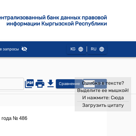
ентрализованный банк данных правовой
информации Кыргызской Республики
|
KG
RU
е запросы
Ошибка в тексте?
Сравнение
OPEN
DATA
Выделите ее мышкой!
И нажмите:
Сюда
Загрузить цитату