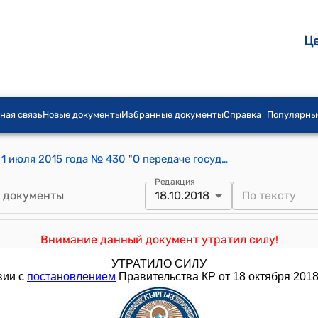
Ц
ная связь
Новые документы
Избранные документы
Справка
Популярны
Постановление Правительства КР от 1 июля 2015 года № 430 "О передаче государственного предприятия "Главное управление архитектуры и градостроительства города Бишкек" Государственного агентства архитектуры, строительства и жилищно-коммунального хозяйства при Правительстве Кыргызской Республики в муниципальную собственность мэрии города Бишкек"
Редакция
 документы
18.10.2018
Внимание данный документ утратил силу!