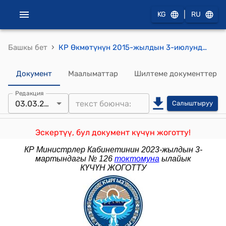
|
KG
RU
›
Башкы бет
КР Өкмөтүнүн 2015-жылдын 3-июлундагы № 439 "Кыргыз Республикасынын Өкмөтүнүн 2013-жылдын 15-январындагы № 17 "Академиялык наам үчүн ставкаларды белгилөө жөнүндө" токтомун күчүн жоготту деп таануу тууралуу" токтому
Документ
Маалыматтар
Шилтеме документтер
Редакция
03.03.2023
Салыштыруу
Эскертүү, бул документ күчүн жоготту!