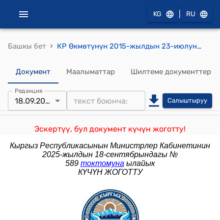
|
KG
RU
›
Башкы бет
КР Өкмөтүнүн 2015-жылдын 23-июлундагы № 520 "Кыргыз Республикасынын Финансы министрлигинин Казыналык системасында мамлекеттик бюджеттин кирешелерин эсепке алууну жана бөлүштүрүүнү жүргүзүү тартиби жөнүндө нускаманы бекитүү тууралуу" токтому
Документ
Маалыматтар
Шилтеме документтер
Редакция
18.09.2025
Салыштыруу
Эскертүү, бул документ күчүн жоготту!