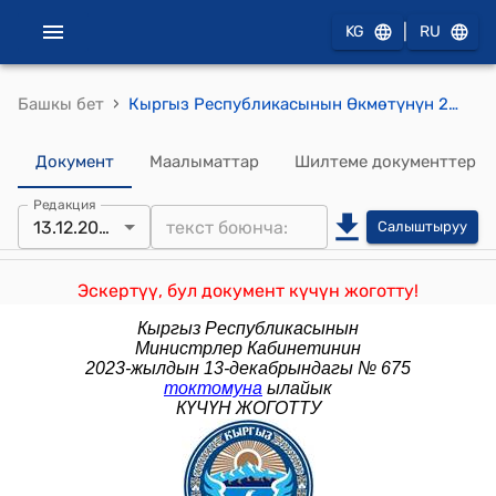
|
KG
RU
›
Башкы бет
Кыргыз Республикасынын Өкмөтүнүн 2015-жылдын 27-августундагы № 607 "Кыргыз Республикасынын Өкмөтүнүн 2015-жылдын 11-мартындагы № 113 "Айыл чарбасын каржылоо - 3" долбоорун бекитүү жөнүндө" токтомуна өзгөртүүлөрдү киргизүү тууралуу" токтому
Документ
Маалыматтар
Шилтеме документтер
Редакция
13.12.2023
Салыштыруу
Эскертүү, бул документ күчүн жоготту!