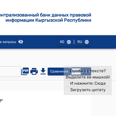
ентрализованный банк данных правовой
информации Кыргызской Республики
|
KG
RU
е запросы
Ошибка в тексте?
Сравнение
OPEN
DATA
Выделите ее мышкой!
И нажмите:
Сюда
Загрузить цитату