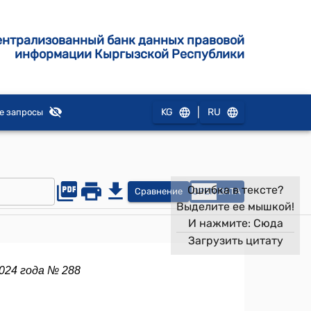
ентрализованный банк данных правовой
информации Кыргызской Республики
|
KG
RU
е запросы
Ошибка в тексте?
Сравнение
OPEN
DATA
Выделите ее мышкой!
И нажмите:
Сюда
Загрузить цитату