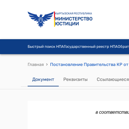
КЫРГЫЗСКАЯ РЕСПУБЛИКА
МИНИСТЕРСТВО
ЮСТИЦИИ
Быстрый поиск НПА
Государственный реестр НПА
Обрат
›
Главная
Документ
Реквизиты
Ссылающиеся