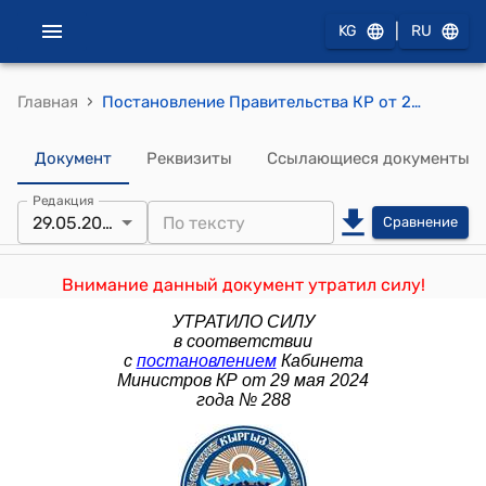
|
KG
RU
›
Главная
Постановление Правительства КР от 25 ноября 2015 года № 805 "О внесении дополнений в постановление Правительства Кыргызской Республики "Об утверждении стандартов государственных услуг, оказываемых физическим и юридическим лицам органами исполнительной власти, их структурными подразделениями и подведомственными учреждениями" от 3 июня 2014 года № 303"
Документ
Реквизиты
Ссылающиеся документы
Редакция
29.05.2024
Сравнение
Внимание данный документ утратил силу!