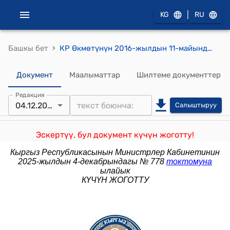
|
KG
RU
›
Башкы бет
КР Өкмөтүнүн 2016-жылдын 11-майындагы № 241 "Кыргыз Республикасынын Өкмөтүнүн 2008-жылдын 26-августундагы № 471 «Командировкалык чыгымдардын нормаларын белгилөө жана алардын ордун толтуруунун тартиби жөнүндө» токтомуна өзгөртүүлөрдү жана толуктоо киргизүү тууралуу" токтому
Документ
Маалыматтар
Шилтеме документтер
Редакция
04.12.2025
Салыштыруу
Эскертүү, бул документ күчүн жоготту!