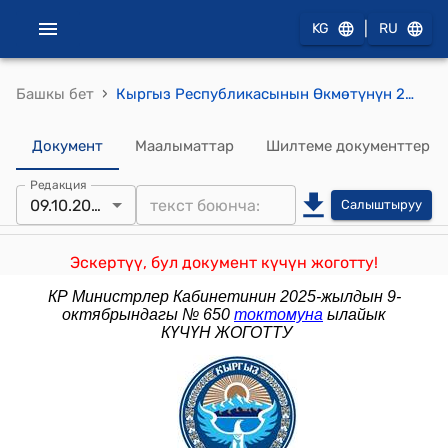
|
KG
RU
›
Башкы бет
Кыргыз Республикасынын Өкмөтүнүн 2016-жылдын 11-майындагы № 239 "Кыргыз Республикасындагы камсыздандыруу брокерлеринин ишинин маселелери жөнүндө" токтому
Документ
Маалыматтар
Шилтеме документтер
Редакция
09.10.2025
Салыштыруу
Эскертүү, бул документ күчүн жоготту!