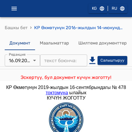
|
KG
RU
›
Башкы бет
КР Өкмөтүнүн 2016-жылдын 14-июнундагы № 312 "Кыргыз Республикасынын асыл тукум иштери субъекттерине асыл-тукум заводу жана асыл тукум фермасы статусун ыйгаруу жөнүндө" токтому
Документ
Маалыматтар
Шилтеме документтер
Редакция
16.09.2019
Салыштыруу
Эскертүү, бул документ күчүн жоготту!