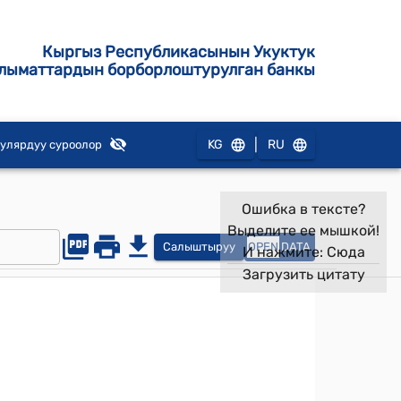
Кыргыз Республикасынын Укуктук
лыматтардын борборлоштурулган банкы
|
KG
RU
улярдуу суроолор
Ошибка в тексте?
Выделите ее мышкой!
Салыштыруу
OPEN
DATA
И нажмите:
Сюда
Загрузить цитату