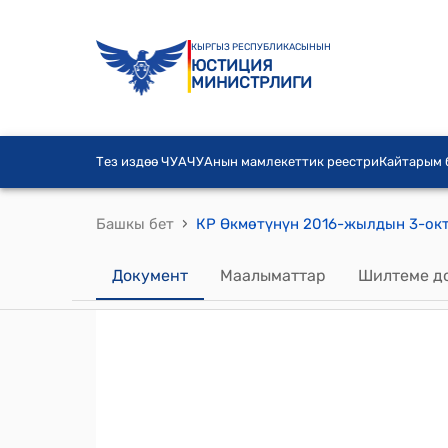
КЫРГЫЗ РЕСПУБЛИКАСЫНЫН
ЮСТИЦИЯ
МИНИСТРЛИГИ
Тез издөө ЧУА
ЧУАнын мамлекеттик реестри
Кайтарым
›
Башкы бет
Документ
Маалыматтар
Шилтеме д