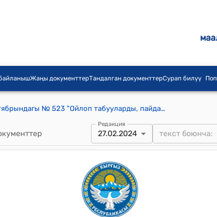
маа
 байланыш
Жаңы документтер
Тандалган документтер
Сурап билүү
Поп
КР Өкмөтүнүн 2016-жылдын 3-октябрындагы № 523 "Ойлоп табууларды, пайдалуу моделдерди, өнөр жай үлгүлөрүн, селекциялык жетишкендиктерди патенттөө, товардык белгилерди, тейлөө белгилерин, товардын чыккан жерлеринин аталыштарын каттоо, товардын чыккан жерлеринин аталыштарын каттоо, товарлардын чыккан жерлеринин аталыштарын пайдалануу укугун берүү жана патенттик ишенимдүү өкүлдөрүн каттоо үчүн алымдар жөнүндө жобону бекитүү тууралуу" токтому
Редакция
окументтер
27.02.2024