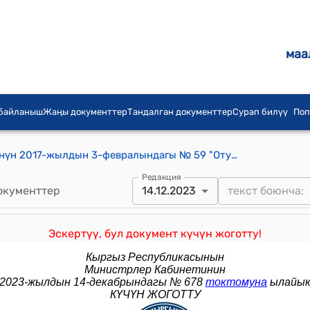
маа
 байланыш
Жаңы документтер
Тандалган документтер
Сурап билүү
Поп
Кыргыз Республикасынын Өкмөтүнүн 2017-жылдын 3-февралындагы № 59 "Отун-энергетикалык комплекси жаатындагы иштин айрым түрлөрүн лицензиялоо маселелери жөнүндө" токтому
Редакция
окументтер
14.12.2023
Эскертүү, бул документ күчүн жоготту!