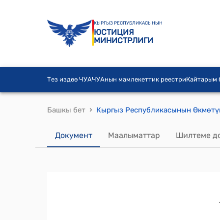
КЫРГЫЗ РЕСПУБЛИКАСЫНЫН
ЮСТИЦИЯ
МИНИСТРЛИГИ
Тез издөө ЧУА
ЧУАнын мамлекеттик реестри
Кайтарым
›
Башкы бет
Документ
Маалыматтар
Шилтеме д