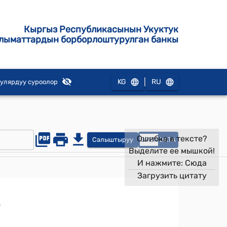
Кыргыз Республикасынын Укуктук
лыматтардын борборлоштурулган банкы
|
KG
RU
улярдуу суроолор
Ошибка в тексте?
Салыштыруу
OPEN
DATA
Выделите ее мышкой!
И нажмите:
Сюда
Загрузить цитату