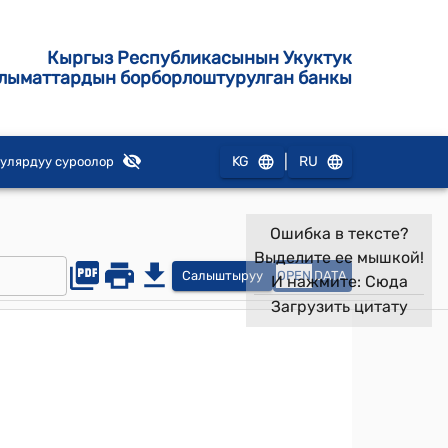
Кыргыз Республикасынын Укуктук
лыматтардын борборлоштурулган банкы
|
KG
RU
улярдуу суроолор
Ошибка в тексте?
Выделите ее мышкой!
Салыштыруу
OPEN
DATA
И нажмите:
Сюда
Загрузить цитату