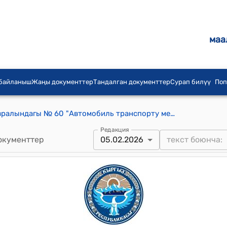
маа
 байланыш
Жаңы документтер
Тандалган документтер
Сурап билүү
Поп
КР Өкмөтүнүн 2017-жылдын 3-февралындагы № 60 "Автомобиль транспорту менен ири өлчөмдөгү жана оор салмактагы жүктөрдү ташуу эрежелерин бекитүү жөнүндө" токтому
Редакция
окументтер
05.02.2026