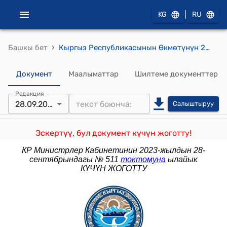
|
KG
RU
›
Башкы бет
Кыргыз Республикасынын Өкмөтүнүн 2017-жылдын 13-сентябрындагы № 559 "Кыргыз Республикасынын Өкмөтүнүн 2013-жылдын 26-июнундагы № 380 "Мамлекеттик илимий мекемелер жөнүндө типтүү жобону бекитүү тууралуу" токтомуна өзгөртүү киргизүү жөнүндө" токтому
Документ
Маалыматтар
Шилтеме документтер
Редакция
28.09.2023
Салыштыруу
Эскертүү, бул документ күчүн жоготту!