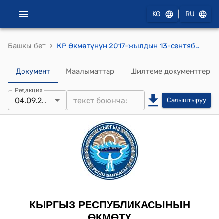
|
KG
RU
›
Башкы бет
КР Өкмөтүнүн 2017-жылдын 13-сентябрындагы № 565 "Кыргыз Республикасынын Өкмөтүнүн айрым чечимдерине өзгөртүүлөрдү киргизүү жөнүндө" токтому
Документ
Маалыматтар
Шилтеме документтер
Редакция
04.09.2018
Салыштыруу