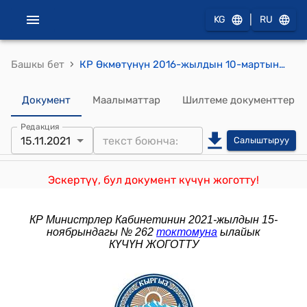
|
KG
RU
›
Башкы бет
КР Өкмөтүнүн 2016-жылдын 10-мартындагы № 115 "Кыргыз Республикасынын Өкмөтүнүн 2013-жылдын 5-апрелиндеги № 175 "Табигый монополиялар субъекттеринин товарларды (иштерди, кызмат көрсөтүүлөрдү) сатып алуу эрежелерин бекитүү жөнүндө" токтомуна толуктоо киргизүү тууралуу" токтому
Документ
Маалыматтар
Шилтеме документтер
Редакция
15.11.2021
Салыштыруу
Эскертүү, бул документ күчүн жоготту!