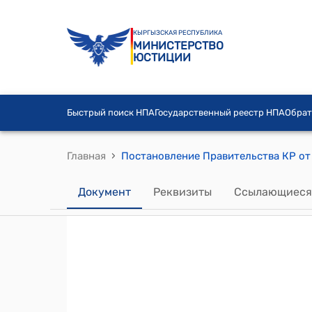
КЫРГЫЗСКАЯ РЕСПУБЛИКА
МИНИСТЕРСТВО
ЮСТИЦИИ
Быстрый поиск НПА
Государственный реестр НПА
Обрат
›
Главная
Документ
Реквизиты
Ссылающиеся