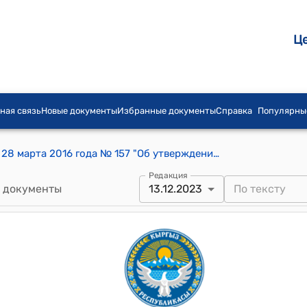
Ц
ная связь
Новые документы
Избранные документы
Справка
Популярны
Постановление Правительства КР от 28 марта 2016 года № 157 "Об утверждении критериев отбора водохозяйственных объектов для включения в перечень объектов и строек, финансируемых из республиканского бюджета"
Редакция
 документы
13.12.2023