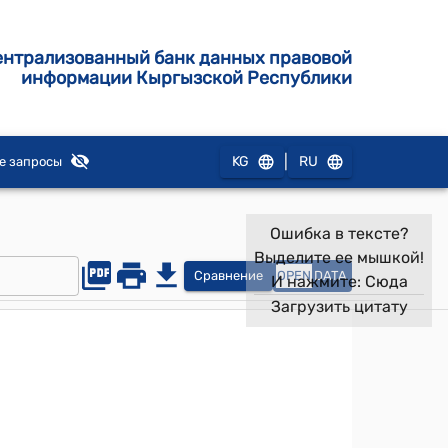
ентрализованный банк данных правовой
информации Кыргызской Республики
|
KG
RU
е запросы
Ошибка в тексте?
Выделите ее мышкой!
Сравнение
OPEN
DATA
И нажмите:
Сюда
Загрузить цитату