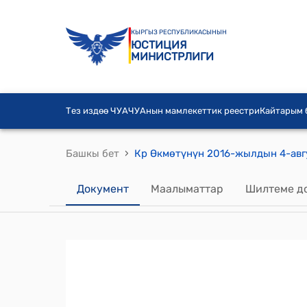
КЫРГЫЗ РЕСПУБЛИКАСЫНЫН
ЮСТИЦИЯ
МИНИСТРЛИГИ
Тез издөө ЧУА
ЧУАнын мамлекеттик реестри
Кайтарым
›
Башкы бет
Документ
Маалыматтар
Шилтеме д