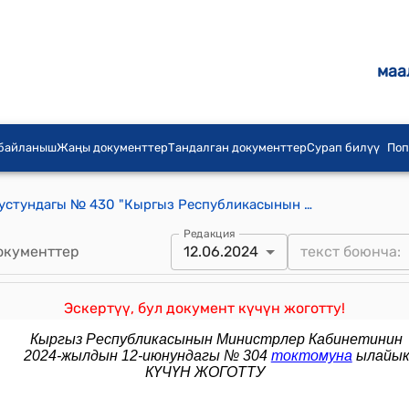
маа
 байланыш
Жаңы документтер
Тандалган документтер
Сурап билүү
Поп
Кр Өкмөтүнүн 2016-жылдын 4-августундагы № 430 "Кыргыз Республикасынын Өкмөтүнүн 2012-жылдын 10-февралындагы № 85 "Аткаруу бийлигинин органдары, алардын түзүмдүк бөлүмчөлөрү жана ведомстволук мекемелери көрсөтүүчү мамлекеттик кызмат көрсөтүүлөрдүн бирдиктүү реестрин (тизмегин) бекитүү жөнүндө" токтомуна өзгөртүү жана толуктоо киргизүү тууралуу" токтому
Редакция
окументтер
12.06.2024
Эскертүү, бул документ күчүн жоготту!