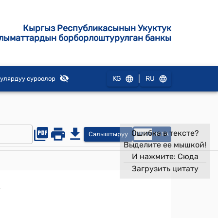
Кыргыз Республикасынын Укуктук
лыматтардын борборлоштурулган банкы
|
KG
RU
улярдуу суроолор
Ошибка в тексте?
Салыштыруу
OPEN
DATA
Выделите ее мышкой!
И нажмите:
Сюда
Загрузить цитату