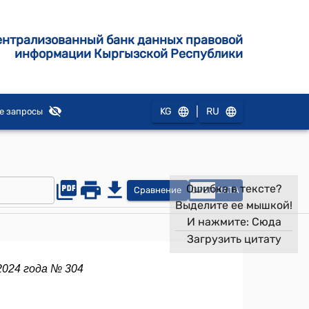
ентрализованный банк данных правовой
информации Кыргызской Республики
|
KG
RU
е запросы
Ошибка в тексте?
Сравнение
OPEN
DATA
Выделите ее мышкой!
И нажмите:
Сюда
Загрузить цитату