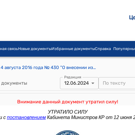
Ц
ная связь
Новые документы
Избранные документы
Справка
Популярны
Постановление Правительства КР от 4 августа 2016 года № 430 "О внесении изменения и дополнения в постановление Правительства Кыргызской Республики "Об утверждении Единого реестра (перечня) государственных услуг, оказываемых органами исполнительной власти, их структурными подразделениями и подведомственными учреждениями" от 10 февраля 2012 года № 85"
Редакция
 документы
12.06.2024
Внимание данный документ утратил силу!