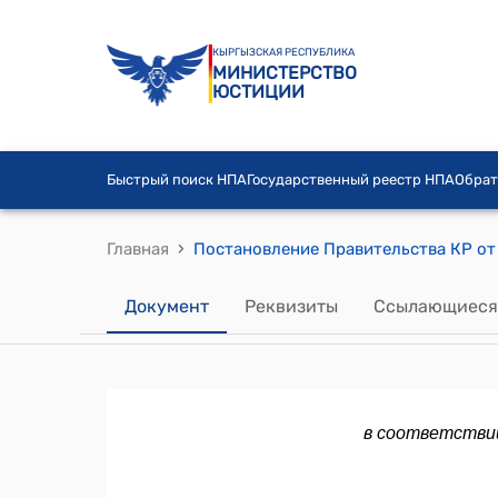
КЫРГЫЗСКАЯ РЕСПУБЛИКА
МИНИСТЕРСТВО
ЮСТИЦИИ
Быстрый поиск НПА
Государственный реестр НПА
Обрат
›
Главная
Документ
Реквизиты
Ссылающиеся