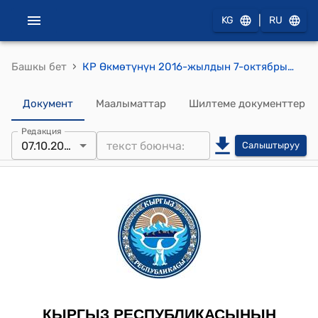
|
KG
RU
›
Башкы бет
КР Өкмөтүнүн 2016-жылдын 7-октябрындагы № 534 "Иштетилбеген же одоно майдаланган, таарып кесилген же башка ыкма менен тик бурчтуу, чарчы формадагы блок же такталарга бөлүнгөн акиташ-ракушечникти ташып чыгууга бажы алымдарынын ташып чыгуу (экспорттук) ставкаларын бекитүү жөнүндө" токтому
Документ
Маалыматтар
Шилтеме документтер
Редакция
07.10.2016
Салыштыруу