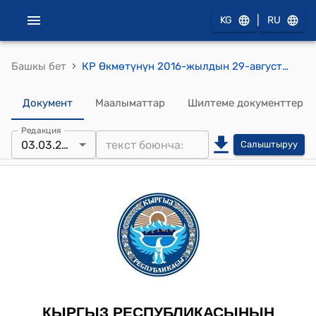
|
KG
RU
›
Башкы бет
КР Өкмөтүнүн 2016-жылдын 29-августундагы № 461 "Кыргыз Республикасынын Өкмөтүнүн айрым чечимдерине өзгөртүүлөрдү жана толуктоолорду киргизүү жөнүндө" токтому
Документ
Маалыматтар
Шилтеме документтер
Редакция
03.03.2023
Салыштыруу