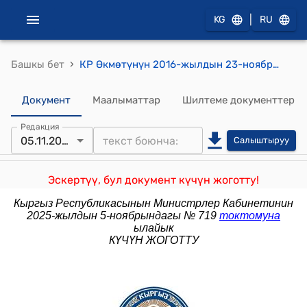
|
KG
RU
›
Башкы бет
КР Өкмөтүнүн 2016-жылдын 23-ноябрындагы № 608 "Кыргыз Республикасынын Өкмөтүнүн айрым чечимдерине өзгөртүүлөрдү киргизүү жөнүндө" токтому
Документ
Маалыматтар
Шилтеме документтер
Редакция
05.11.2025
Салыштыруу
Эскертүү, бул документ күчүн жоготту!