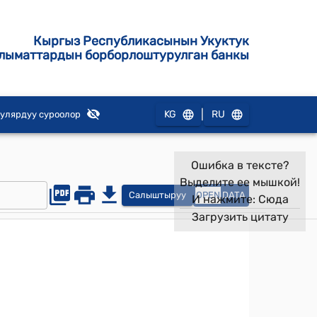
Кыргыз Республикасынын Укуктук
лыматтардын борборлоштурулган банкы
|
KG
RU
улярдуу суроолор
Ошибка в тексте?
Выделите ее мышкой!
Салыштыруу
OPEN
DATA
И нажмите:
Сюда
Загрузить цитату