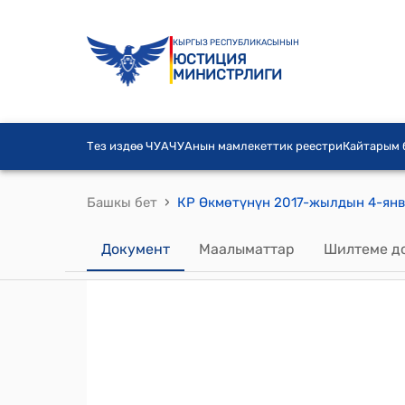
КЫРГЫЗ РЕСПУБЛИКАСЫНЫН
ЮСТИЦИЯ
МИНИСТРЛИГИ
Тез издөө ЧУА
ЧУАнын мамлекеттик реестри
Кайтарым
›
Башкы бет
Документ
Маалыматтар
Шилтеме д