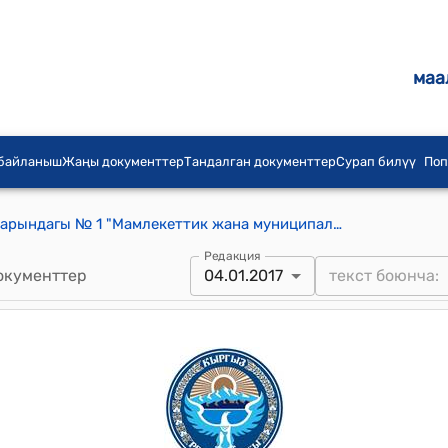
маа
 байланыш
Жаңы документтер
Тандалган документтер
Сурап билүү
Поп
КР Өкмөтүнүн 2017-жылдын 4-январындагы № 1 "Мамлекеттик жана муниципалдык кызматкерлердин күнүн белгилөө жөнүндө" токтому
Редакция
окументтер
04.01.2017