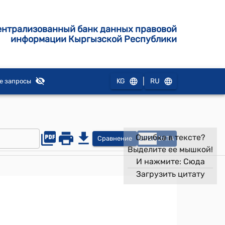
ентрализованный банк данных правовой
информации Кыргызской Республики
|
KG
RU
е запросы
Ошибка в тексте?
Сравнение
OPEN
DATA
Выделите ее мышкой!
И нажмите:
Сюда
Загрузить цитату