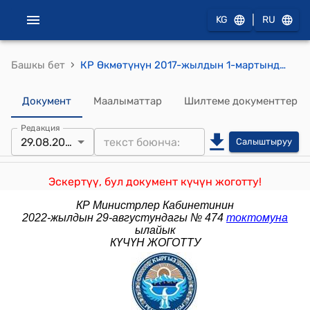
|
KG
RU
›
Башкы бет
КР Өкмөтүнүн 2017-жылдын 1-мартындагы № 131 "Кыргыз Республикасынын мамлекеттик жарандык кызматчыларынын жана муниципалдык кызматчыларынын ишин баалоо жана эмгек акы төлөө шарттары жөнүндө" токтому
Документ
Маалыматтар
Шилтеме документтер
Редакция
29.08.2022
Салыштыруу
Эскертүү, бул документ күчүн жоготту!